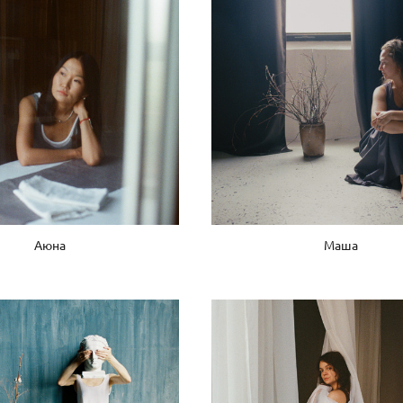
Аюна
Маша